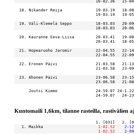
  18. Nikander Reija              19-03.19   18-08
  19. Väli-Klemelä Seppo          18-03.03   20-09
  20. Kauranne Eeva-Liisa         20-03.41   19-08
  21. Hopearuoho Jaromir          22-04.55   22-14
  22. Eronen Päivi                21-03.58   21-13
  23. Ahonen Päivi                23-06.58   23-15
      Joutsi Kimmo                24-59.07 24-1.22
Kuntomaili 1,6km, tilanne rasteilla, rastivälien a
   1. Maikka                   
    1-02.52
    2-12
    1-02.52
    2-09