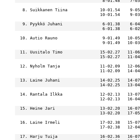
   8. Suikkanen Tiina             10-01.54    9-05
                                  10-01.54    9-03
   9. Pyykkö Juhani                6-01.38    6-04
  10. Autio Rauno                  9-01.49   10-05
  11. Uusitalo Timo               15-02.27   11-06
  12. Nyholm Tanja                11-02.09   12-06
  13. Laine Juhani                14-02.25   14-07
  14. Rantala Ilkka               12-02.13   13-07
  15. Heine Jari                  13-02.20   16-07
  16. Laine Irmeli                17-02.38   15-07
  17. Harju Tuija                 16-02.36   16-07