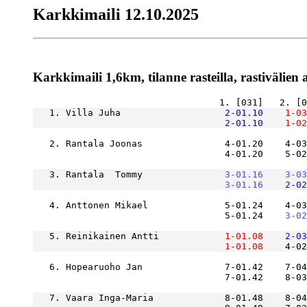
Karkkimaili 12.10.2025
Karkkimaili 1,6km, tilanne rasteilla, rastivälien 
   1. Villa Juha               
    2-01.10
    1-03
    2-01.10
    1-02
   2. Rantala Joonas               4-01.20    4-03
                                   4-01.20    5-02
   3. Rantala  Tommy           
    3-01.16
    3-03
    3-01.16
    2-02
   4. Anttonen Mikael              5-01.24    4-03
                                   5-01.24
    3-02
   5. Reinikainen Antti        
    1-01.08
    2-03
    1-01.08
    4-02
   6. Hopearuoho Jan               7-01.42    7-04
   7. Vaara Inga-Maria             8-01.48    8-04